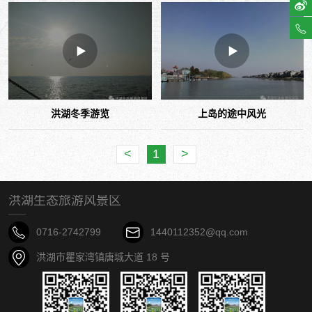
洪湖冬季游览
上岛的途中风光
<
1
>
洪湖生态旅游风景区
0716-2742799
1440112352@qq.com
洪湖市瞿家湾镇唐城大道 18 号